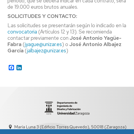
periodo, que se deberá indicar en cada contrato, será
de 19.000 euros brutos anuales.
SOLICITUDES Y CONTACTO:
Las solicitudes se presentarán según lo indicado en la
convocatoria
(Artículos 12 y 13). Se recomienda
contactar previamente con
José Antonio Yagüe-
Fabra
(
jyague@unizar.es
) o
José Antonio Albajez
García
(
jalbajez@unizar.es
)
Facebook
LinkedIn
María Luna 3 (Edificio Torres Quevedo), 50018 (Zaragoza)
didyf@unizar.es
976 76 19 00