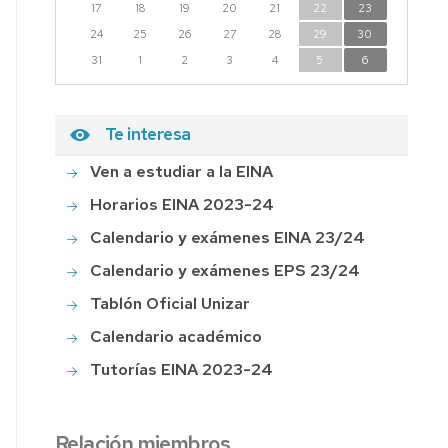
17
18
19
20
21
22
23
24
25
26
27
28
29
30
31
1
2
3
4
5
6
Te interesa
Ven a estudiar a la EINA
Horarios EINA 2023-24
Calendario y exámenes EINA 23/24
Calendario y exámenes EPS 23/24
Tablón Oficial Unizar
Calendario académico
Tutorías EINA 2023-24
Relación miembros