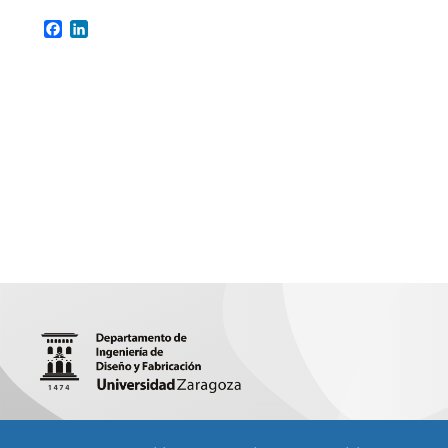
Facebook
LinkedIn
María Luna 3 (Edificio Torres Quevedo), 50018 (Zaragoza)