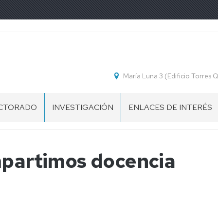
María Luna 3 (Edificio Torres
CTORADO
INVESTIGACIÓN
ENLACES DE INTERÉS
ESENTACIÓN
OGRAMA
mpartimos docencia
CTORADO
CUELA
CTORADO