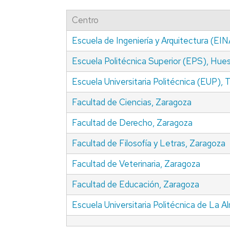
CA
DIRECCIÓN
Centro
DO
SECRETARÍA
Escuela de Ingeniería y Arquitectura (EI
PR
PR
Escuela Politécnica Superior (EPS), Hue
SEM
Escuela Universitaria Politécnica (EUP), 
INV
Facultad de Ciencias, Zaragoza
TES
DE
Facultad de Derecho, Zaragoza
OF
Facultad de Filosofía y Letras, Zaragoza
CO
INV
Facultad de Veterinaria, Zaragoza
Facultad de Educación, Zaragoza
Escuela Universitaria Politécnica de La