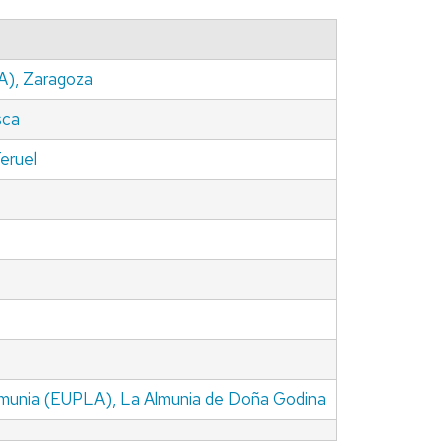
LENDARIO
CTORANDO
NA), Zaragoza
OCEDIMIENTOS
OPIOS
sca
INARIOS
Teruel
ESTIGACIÓN
IS
FENDIDAS
ERTAS
NTRATOS
ESTIGACIÓN
 Almunia (EUPLA), La Almunia de Doña Godina