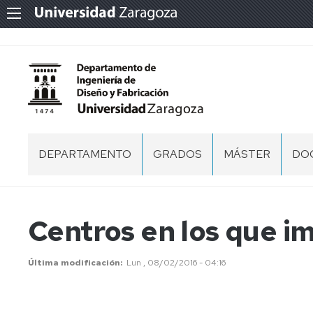
DEPARTAMENTO
GRADOS
MÁSTER
DO
PRESENTACIÓN
PR
CENTROS
PR
Centros en los que i
DE
DO
ÁREAS
Última modificación
Lun , 08/02/2016 - 04:16
ES
PERSONAL
DE
DO
EQUIPO
DE