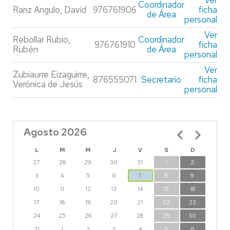
Ver
Coordinador
Ranz Angulo, David
976761906
ficha
de Área
personal
Ver
Rebollar Rubio,
Coordinador
976761910
ficha
Rubén
de Área
personal
Ver
Zubiaurre Eizaguirre,
876555071
Secretario
ficha
Verónica de Jesús
personal
Agosto 2026
Paginación
L
M
M
J
V
S
D
27
28
29
30
31
1
2
3
4
5
6
7
8
9
10
11
12
13
14
15
16
17
18
19
20
21
22
23
24
25
26
27
28
29
30
31
1
2
3
4
5
6