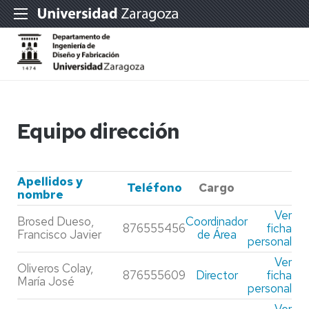
Equipo dirección
Apellidos y
Teléfono
Cargo
nombre
Ver
Brosed Dueso,
Coordinador
876555456
ficha
Francisco Javier
de Área
personal
Ver
Oliveros Colay,
876555609
Director
ficha
María José
personal