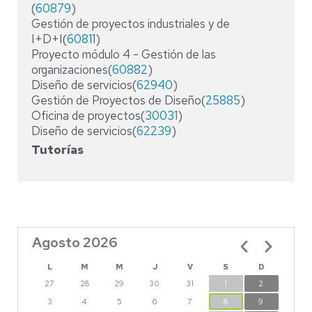
(
60879
)
Gestión de proyectos industriales y de
I+D+I(
60811
)
Proyecto módulo 4 - Gestión de las
organizaciones(
60882
)
Diseño de servicios(
62940
)
Gestión de Proyectos de Diseño(
25885
)
Oficina de proyectos(
30031
)
Diseño de servicios(
62239
)
Tutorías
Agosto 2026
Paginación
L
M
M
J
V
S
D
27
28
29
30
31
1
2
3
4
5
6
7
8
9