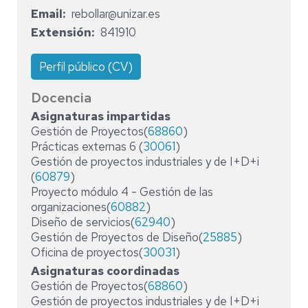
Email
rebollar@unizar.es
Extensión
841910
Perfil público (CV)
Docencia
Asignaturas impartidas
Gestión de Proyectos(
68860
)
Prácticas externas 6 (
30061
)
Gestión de proyectos industriales y de I+D+i
(
60879
)
Proyecto módulo 4 - Gestión de las
organizaciones(
60882
)
Diseño de servicios(
62940
)
Gestión de Proyectos de Diseño(
25885
)
Oficina de proyectos(
30031
)
Asignaturas coordinadas
Gestión de Proyectos(
68860
)
Gestión de proyectos industriales y de I+D+i