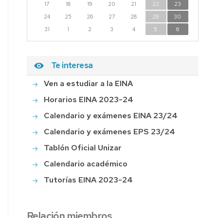
17
18
19
20
21
22
23
24
25
26
27
28
29
30
31
1
2
3
4
5
6
Te interesa
Ven a estudiar a la EINA
Horarios EINA 2023-24
Calendario y exámenes EINA 23/24
Calendario y exámenes EPS 23/24
Tablón Oficial Unizar
Calendario académico
Tutorías EINA 2023-24
Relación miembros