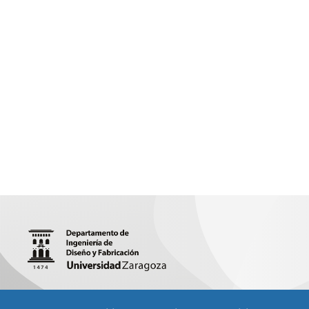
María Luna 3 (Edificio Torres Quevedo), 50018 (Zaragoza)