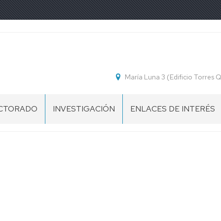
María Luna 3 (Edificio Torres
CTORADO
INVESTIGACIÓN
ENLACES DE INTERÉS
ESENTACIÓN
OGRAMA
CTORADO
CUELA
CTORADO