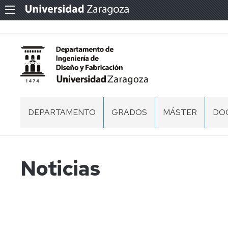
DEPARTAMENTO
GRADOS
MÁSTER
DO
PRESENTACIÓN
PR
CENTROS
PR
Noticias
DE
DO
ÁREAS
ES
PERSONAL
DE
DO
EQUIPO
DE