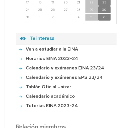
17
18
19
20
21
22
23
24
25
26
27
28
29
30
31
1
2
3
4
5
6
Te interesa
Ven a estudiar a la EINA
Horarios EINA 2023-24
Calendario y exámenes EINA 23/24
Calendario y exámenes EPS 23/24
Tablón Oficial Unizar
Calendario académico
Tutorías EINA 2023-24
Relación miembros