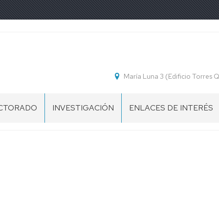
María Luna 3 (Edificio Torres
CTORADO
INVESTIGACIÓN
ENLACES DE INTERÉS
ESENTACIÓN
OGRAMA
CTORADO
CUELA
CTORADO