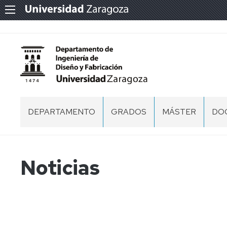
DEPARTAMENTO
GRADOS
MÁSTER
DO
PRESENTACIÓN
PR
CENTROS
PR
Noticias
DE
DO
ÁREAS
ES
PERSONAL
DE
DO
EQUIPO
DE