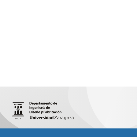
María Luna 3 (Edificio Torres Quevedo), 50018 (Zaragoza)