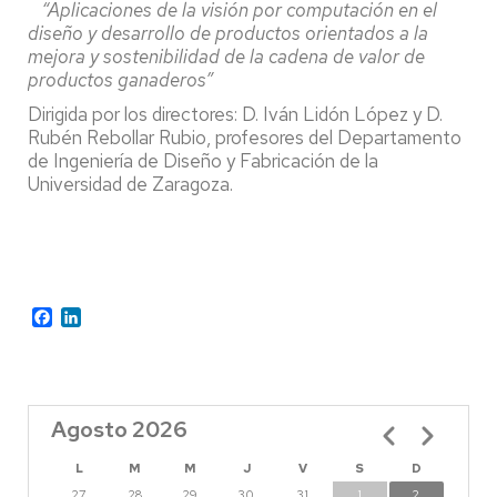
“Aplicaciones de la visión por computación en el
diseño y desarrollo de productos orientados a la
mejora y sostenibilidad de la cadena de valor de
productos ganaderos”
Dirigida por los directores: D. Iván Lidón López y D.
Rubén Rebollar Rubio, profesores del Departamento
de Ingeniería de Diseño y Fabricación de la
Universidad de Zaragoza.
Facebook
LinkedIn
Agosto 2026
Paginación
L
M
M
J
V
S
D
27
28
29
30
31
1
2