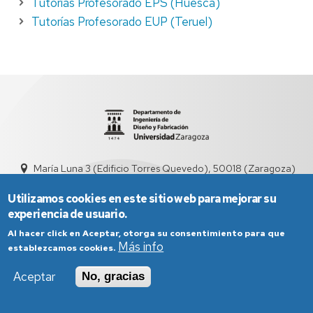
Tutorías Profesorado EPS (Huesca)
Tutorías Profesorado EUP (Teruel)
María Luna 3 (Edificio Torres Quevedo), 50018 (Zaragoza)
didyf@unizar.es
976 76 19 00
Utilizamos cookies en este sitio web para mejorar su
experiencia de usuario.
Al hacer click en Aceptar, otorga su consentimiento para que
Más info
establezcamos cookies.
Aceptar
No, gracias
Aviso Legal
Condiciones generales de uso
Política de Privacidad
Política de Cookies
Política de Accesibilidad