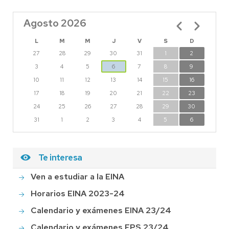
Agosto 2026
Paginación
L
M
M
J
V
S
D
27
28
29
30
31
1
2
3
4
5
6
7
8
9
10
11
12
13
14
15
16
17
18
19
20
21
22
23
24
25
26
27
28
29
30
31
1
2
3
4
5
6
Te interesa
Ven a estudiar a la EINA
Horarios EINA 2023-24
Calendario y exámenes EINA 23/24
Calendario y exámenes EPS 23/24