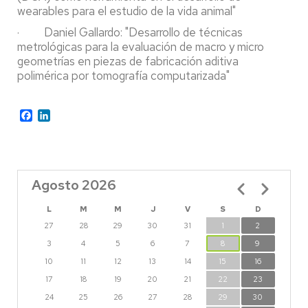
wearables para el estudio de la vida animal"
· Daniel Gallardo: "Desarrollo de técnicas
metrológicas para la evaluación de macro y micro
geometrías en piezas de fabricación aditiva
polimérica por tomografía computarizada"
Facebook
LinkedIn
Agosto 2026
Paginación
L
M
M
J
V
S
D
27
28
29
30
31
1
2
3
4
5
6
7
8
9
10
11
12
13
14
15
16
17
18
19
20
21
22
23
24
25
26
27
28
29
30