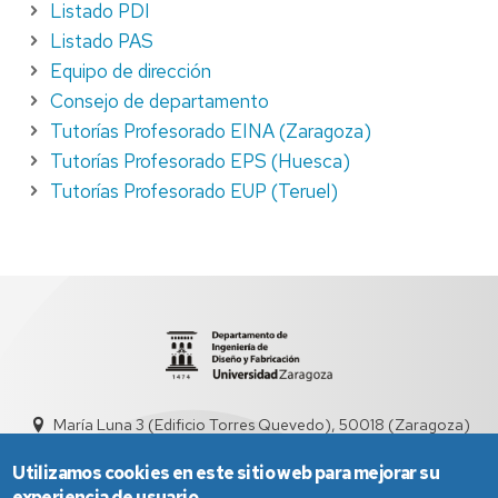
Listado PDI
Listado PAS
Equipo de dirección
Consejo de departamento
Tutorías Profesorado EINA (Zaragoza)
Tutorías Profesorado EPS (Huesca)
Tutorías Profesorado EUP (Teruel)
María Luna 3 (Edificio Torres Quevedo), 50018 (Zaragoza)
didyf@unizar.es
976 76 19 00
Utilizamos cookies en este sitio web para mejorar su
experiencia de usuario.