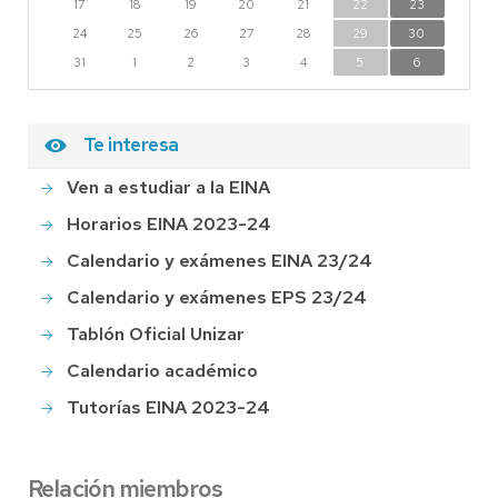
17
18
19
20
21
22
23
24
25
26
27
28
29
30
31
1
2
3
4
5
6
Te interesa
Ven a estudiar a la EINA
Horarios EINA 2023-24
Calendario y exámenes EINA 23/24
Calendario y exámenes EPS 23/24
Tablón Oficial Unizar
Calendario académico
Tutorías EINA 2023-24
Relación miembros