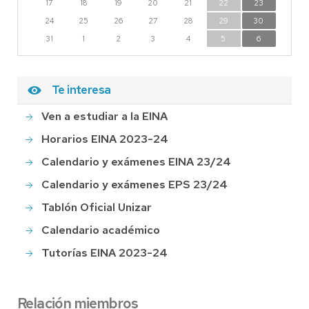
17
18
19
20
21
22
23
24
25
26
27
28
29
30
31
1
2
3
4
5
6
Te interesa
Ven a estudiar a la EINA
Horarios EINA 2023-24
Calendario y exámenes EINA 23/24
Calendario y exámenes EPS 23/24
Tablón Oficial Unizar
Calendario académico
Tutorías EINA 2023-24
Relación miembros