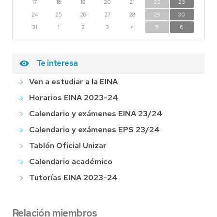
17
18
19
20
21
22
23
24
25
26
27
28
29
30
31
1
2
3
4
5
6
Te interesa
Ven a estudiar a la EINA
Horarios EINA 2023-24
Calendario y exámenes EINA 23/24
Calendario y exámenes EPS 23/24
Tablón Oficial Unizar
Calendario académico
Tutorías EINA 2023-24
Relación miembros